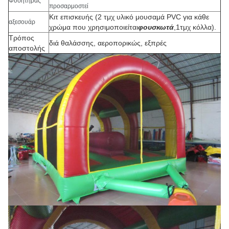
Φυσητήρας
προσαρμοστεί
Κιτ επισκευής (2 τμχ υλικό μουσαμά PVC για κάθε
αξεσουάρ
χρώμα που χρησιμοποιείται
φουσκωτά
,1τμχ κόλλα).
Τρόπος
διά θαλάσσης, αεροπορικώς, εξπρές
αποστολής