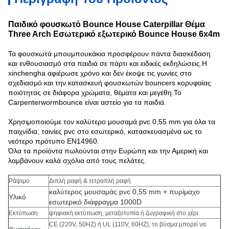
Παιδικό φουσκωτό Bounce House Caterpillar Θέμα
Three Arch Εσωτερικό εξωτερικό Bounce House 6x4m
Τα φουσκωτά μπουμπουκάκια προσφέρουν πάντα διασκέδαση
και ενθουσιασμό στα παιδιά σε πάρτι και ειδικές εκδηλώσεις.Η
xinchengha αφιέρωσε χρόνο και δεν έκοψε τις γωνίες στο
σχεδιασμό και την κατασκευή φουσκωτών bouncers κορυφαίας
ποιότητας σε διάφορα χρώματα, θέματα και μεγέθη.Το
Carpenterwormbounce είναι αστείο για τα παιδιά.
Χρησιμοποιούμε τον καλύτερο μουσαμά pvc 0,55 mm για όλα τα
παιχνίδια, ταινίες pvc στο εσωτερικό, κατασκευασμένα ως το
νεότερο πρότυπο EN14960.
Όλα τα προϊόντα πωλούνται στην Ευρώπη και την Αμερική και
λαμβάνουν καλά σχόλια από τους πελάτες.
Ράψιμο
Διπλή ραφή & τετραπλή ραφή
καλύτερος μουσαμάς pvc 0,55 mm + πυρίμαχο
Υλικό
εσωτερικό διάφραγμα 1000D
Εκτύπωση
ψηφιακή εκτύπωση, μεταξοτυπία ή ζωγραφική στο χέρι
CE (220V, 50HZ) ή UL (110V, 60HZ), το βύσμα μπορεί να