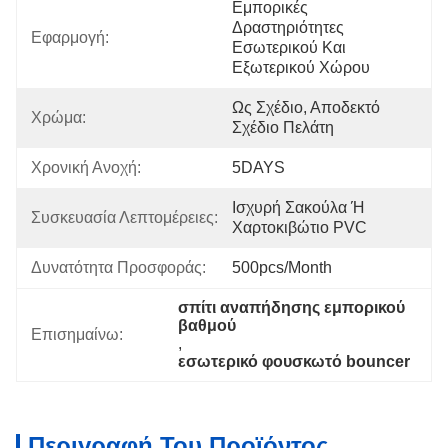
Εμπορικές 
Δραστηριότητες 
Εφαρμογή:
Εσωτερικού Και 
Εξωτερικού Χώρου
Ως Σχέδιο, Αποδεκτό 
Χρώμα:
Σχέδιο Πελάτη
Χρονική Ανοχή:
5DAYS
Ισχυρή Σακούλα Ή 
Συσκευασία Λεπτομέρειες:
Χαρτοκιβώτιο PVC
Δυνατότητα Προσφοράς:
500pcs/month
σπίτι αναπήδησης εμπορικού 
βαθμού
Επισημαίνω:
, 
εσωτερικό φουσκωτό bouncer
Περιγραφή Του Προϊόντος