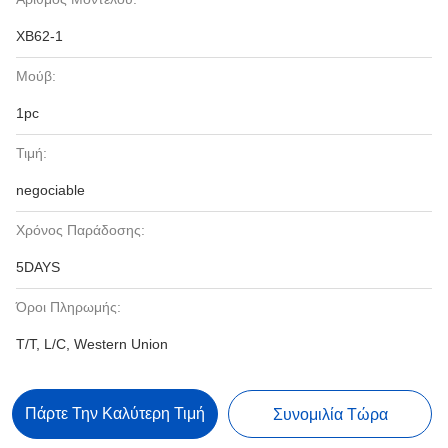
XB62-1
Μούβ:
1pc
Τιμή:
negociable
Χρόνος Παράδοσης:
5DAYS
Όροι Πληρωμής:
T/T, L/C, Western Union
Πάρτε Την Καλύτερη Τιμή
Συνομιλία Τώρα