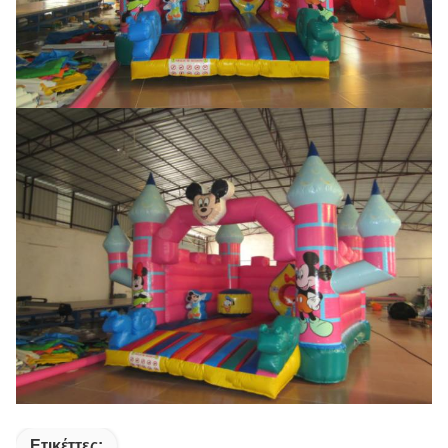
Ετικέττες: