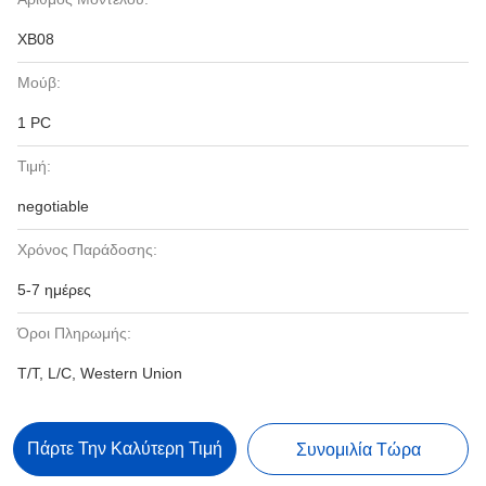
XB08
Μούβ:
1 PC
Τιμή:
negotiable
Χρόνος Παράδοσης:
5-7 ημέρες
Όροι Πληρωμής:
T/T, L/C, Western Union
Πάρτε Την Καλύτερη Τιμή
Συνομιλία Τώρα