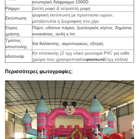
εσωτερικό διάφραγμα 1000D
Ράψιμο
Διπλή ραφή & τετραπλή ραφή
ψηφιακή εκτύπωση με προστασία υγρών,
Εκτύπωση
μεταξοτυπία ή ζωγραφική στο χέρι
Εύρος
Πάρτι, υδάτινο πάρκο, ζωολογικός κήπος, δημόσια,
χρήσης
ενοικιάσεις, αυλή κ.λπ
Τρόπος
διά θαλάσσης, αεροπορικώς, εξπρές
αποστολής
Κιτ επισκευής (2 τμχ υλικό μουσαμά PVC για κάθε
αξεσουάρ
χρώμα που χρησιμοποιείται
1τμχ κόλλα)
φουσκωτά
Περισσότερες φωτογραφίες: