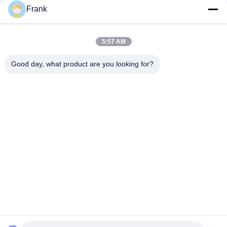
Γρήγορη επικοινωνία
Frank
Τηλ.
5:57 AM
0086-13711630819
Good day, what product are you looking for?
Ηλεκτρονικό Ταχυδρομείο
info@reliableinflatable.com
Διεύθυνση
Χωριό Liaocai, πόλη Zhongluotan, baiyun περιοχή,
Guangzhou, Κίνα
Πολιτική Απορρήτου
|
Sitemap
Καλή ποιότητα της Κίνας Διογκώσιμο σπίτι αναπήδησης παιδιών
Προμηθευτής. Πνευματικά δικαιώματα © 2017-2026 Guangzhou
Xincheng Inflatable Amusement Equipment Co., Ltd .