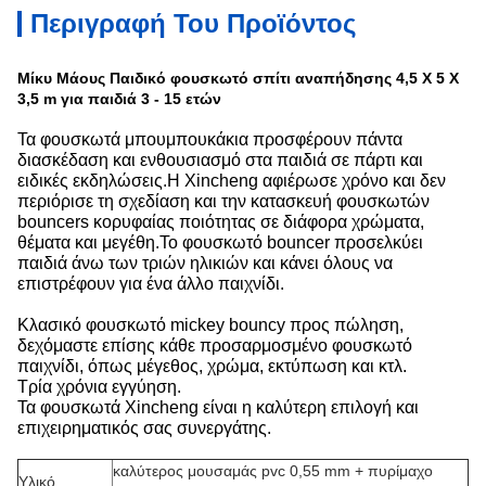
Περιγραφή Του Προϊόντος
Μίκυ Μάους Παιδικό φουσκωτό σπίτι αναπήδησης 4,5 X 5 X
3,5 m για παιδιά 3 - 15 ετών
Τα φουσκωτά μπουμπουκάκια προσφέρουν πάντα
διασκέδαση και ενθουσιασμό στα παιδιά σε πάρτι και
ειδικές εκδηλώσεις.Η Xincheng αφιέρωσε χρόνο και δεν
περιόρισε τη σχεδίαση και την κατασκευή φουσκωτών
bouncers κορυφαίας ποιότητας σε διάφορα χρώματα,
θέματα και μεγέθη.Το φουσκωτό bouncer προσελκύει
παιδιά άνω των τριών ηλικιών και κάνει όλους να
επιστρέφουν για ένα άλλο παιχνίδι.
Κλασικό φουσκωτό mickey bouncy προς πώληση,
δεχόμαστε επίσης κάθε προσαρμοσμένο φουσκωτό
παιχνίδι, όπως μέγεθος, χρώμα, εκτύπωση και κτλ.
Τρία χρόνια εγγύηση.
Τα φουσκωτά Xincheng είναι η καλύτερη επιλογή και
επιχειρηματικός σας συνεργάτης.
καλύτερος μουσαμάς pvc 0,55 mm + πυρίμαχο
Υλικό