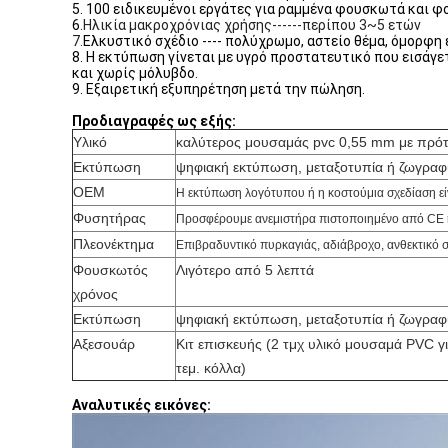
5. 100 ειδικευμένοι εργάτες για ραμμένα φουσκωτά και 
6.
Ηλικία μακροχρόνιας χρήσης------περίπου 3~5 ετών
7.
Ελκυστικό σχέδιο ---- πολύχρωμο, αστείο θέμα, όμορφη ε
8. Η εκτύπωση γίνεται με υγρό προστατευτικό που εισάγε
και χωρίς μόλυβδο.
9. Εξαιρετική εξυπηρέτηση μετά την πώληση.
Προδιαγραφές ως εξής:
Υλικό
καλύτερος μουσαμάς pvc 0,55 mm με πρό
Εκτύπωση
ψηφιακή εκτύπωση, μεταξοτυπία ή ζωγραφι
OEM
Η εκτύπωση λογότυπου ή η κοστούμια σχεδίαση εί
Φυσητήρας
Προσφέρουμε ανεμιστήρα πιστοποιημένο από CE 
Πλεονέκτημα
Επιβραδυντικό πυρκαγιάς, αδιάβροχο, ανθεκτικό σ
Φουσκωτός
Λιγότερο από 5 λεπτά
χρόνος
Εκτύπωση
ψηφιακή εκτύπωση, μεταξοτυπία ή ζωγραφι
Αξεσουάρ
Κιτ επισκευής (2 τμχ υλικό μουσαμά PVC γ
τεμ. κόλλα)
Αναλυτικές εικόνες: