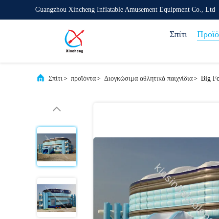
Guangzhou Xincheng Inflatable Amusement Equipment Co., Ltd
Σπίτι
Προϊό
Σπίτι
>
προϊόντα
>
Διογκώσιμα αθλητικά παιχνίδια
>
Big F