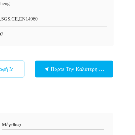
cheng
,SGS,CE,EN14960
97
παφή Με
Πάρτε Την Καλύτερη Τιμή
Μέγεθος: