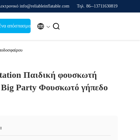
εκτρονικό info@reliableinflatable.com
Τηλ. 86--13711630819


ένα απόσπασμα
 ποδοσφαίρου
Station Παιδική φουσκωτή
 Big Party Φουσκωτό γήπεδο
α