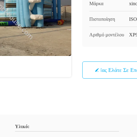
Μάρκα
xin
Πιστοποίηση
ISO
Αριθμό μοντέλου
XP
Μας Ελάτε Σε Ε
Υλικό: