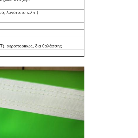
μό, λογότυπο κ.λπ.)
T), αεροπορικώς, δια θαλάσσης