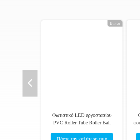
Βίντεο
Φωτιστικό LED εργοστασίου
PVC Roller Tube Roller Ball
φο
Game Φουσκωτό Body Zorb Ball
Πάρτε την καλύτερη τιμή