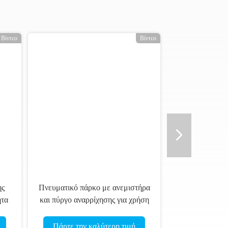
Βίντεο
Βίντεο
ης
Πνευματικό πάρκο με ανεμιστήρα
ητα
και πύργο αναρρίχησης για χρήση
σε λίμνη
Πάρτε την καλύτερη τιμή