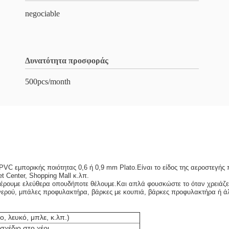
negociable
Δυνατότητα προσφοράς
500pcs/month
VC εμπορικής ποιότητας 0,6 ή 0,9 mm Plato.Είναι το είδος της αεροστεγή
t Center, Shopping Mall κ.λπ.
φέρουμε ελεύθερα οπουδήποτε θέλουμε.Και απλά φουσκώστε το όταν χρειάζετ
ς νερού, μπάλες προφυλακτήρα, βάρκες με κουπιά, βάρκες προφυλακτήρα ή ά
, λευκό, μπλε, κ.λπ.)
σχέδιο στο χέρι