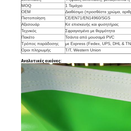
MOQ
1 Τεμάχιο
OEM
Διαθέσιμο (προσθέστε χρώμα, αριθ
Πιστοποίηση
CE/EN71/EN14960/SGS
Αξεσουάρ
Κιτ επισκευής και φυσητήρας
Τεχνικός
Σφραγισμένο με θερμότητα
Πακέτο
Τσάντα από μουσαμά PVC
Τρόπος παράδοσης
με Express (Fedex, UPS, DHL & TN
Οροι πληρωμής
T/T, Western Union
Αναλυτικές εικόνες: