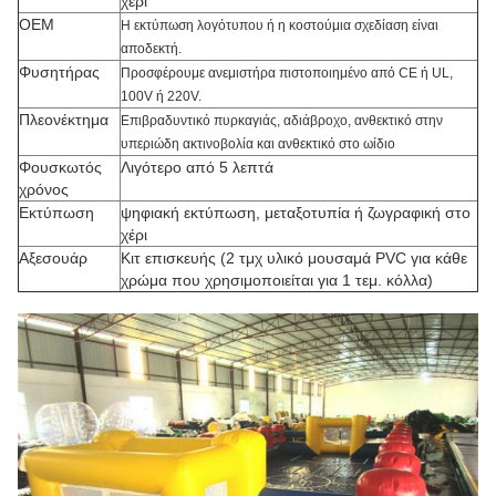
χέρι
OEM
Η εκτύπωση λογότυπου ή η κοστούμια σχεδίαση είναι
αποδεκτή.
Φυσητήρας
Προσφέρουμε ανεμιστήρα πιστοποιημένο από CE ή UL,
100V ή 220V.
Πλεονέκτημα
Επιβραδυντικό πυρκαγιάς, αδιάβροχο, ανθεκτικό στην
υπεριώδη ακτινοβολία και ανθεκτικό στο ωίδιο
Φουσκωτός
Λιγότερο από 5 λεπτά
χρόνος
Εκτύπωση
ψηφιακή εκτύπωση, μεταξοτυπία ή ζωγραφική στο
χέρι
Αξεσουάρ
Κιτ επισκευής (2 τμχ υλικό μουσαμά PVC για κάθε
χρώμα που χρησιμοποιείται για 1 τεμ. κόλλα)