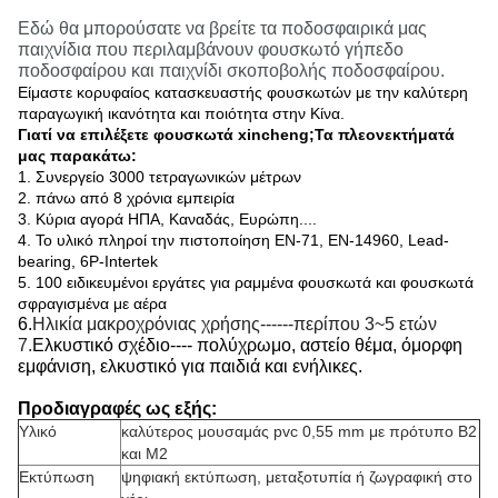
Εδώ θα μπορούσατε να βρείτε τα ποδοσφαιρικά μας
παιχνίδια που περιλαμβάνουν φουσκωτό γήπεδο
ποδοσφαίρου και παιχνίδι σκοποβολής ποδοσφαίρου.
Είμαστε κορυφαίος κατασκευαστής φουσκωτών με την καλύτερη
παραγωγική ικανότητα και ποιότητα στην Κίνα.
Γιατί να επιλέξετε φουσκωτά xincheng;Τα πλεονεκτήματά
μας παρακάτω:
1. Συνεργείο 3000 τετραγωνικών μέτρων
2. πάνω από 8 χρόνια εμπειρία
3. Κύρια αγορά ΗΠΑ, Καναδάς, Ευρώπη....
4. Το υλικό πληροί την πιστοποίηση EN-71, EN-14960, Lead-
bearing, 6P-Intertek
5. 100 ειδικευμένοι εργάτες για ραμμένα φουσκωτά και φουσκωτά
σφραγισμένα με αέρα
6.
Ηλικία μακροχρόνιας χρήσης------περίπου 3~5 ετών
7.
Ελκυστικό σχέδιο
---- πολύχρωμο, αστείο θέμα, όμορφη
εμφάνιση, ελκυστικό για παιδιά και ενήλικες.
Προδιαγραφές ως εξής:
Υλικό
καλύτερος μουσαμάς pvc 0,55 mm με πρότυπο B2
και M2
Εκτύπωση
ψηφιακή εκτύπωση, μεταξοτυπία ή ζωγραφική στο