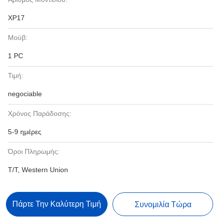
XP17
Μούβ:
1 PC
Τιμή:
negociable
Χρόνος Παράδοσης:
5-9 ημέρες
Όροι Πληρωμής:
T/T, Western Union
Πάρτε Την Καλύτερη Τιμή
Συνομιλία Τώρα