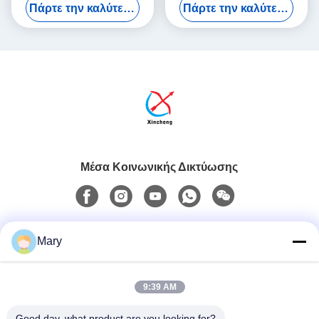
Πάρτε την καλύτερη τιμή
Πάρτε την καλύτερη τιμή
ποδοσφαίρου Διαδραστικό
Πυροβολίας Διαδραστικά
παιχνίδι
Παιχνίδια Σκορ
Μέσα Κοινωνικής Δικτύωσης
Γρήγορη επικοινωνία
Mary
Τηλ.
9:39 AM
0086-13711630819
Good day, what product are you looking for?