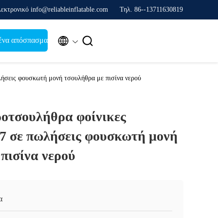
εκτρονικό info@reliableinflatable.com
Τηλ. 86--13711630819


ένα απόσπασμα
ήσεις φουσκωτή μονή τσουλήθρα με πισίνα νερού
οτσουλήθρα φοίνικες
17 σε πωλήσεις φουσκωτή μονή
πισίνα νερού
α