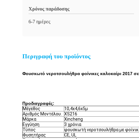
Χρόνος παράδοσης
6-7 ημέρες
Περιγραφή του προϊόντος
Φουσκωτό νεροτσουλήθρα φοίνικες καλοκαίρι 2017 σ
Προδιαγραφές:
Μέγεθος
10,4x4,6x5μ
Αριθμός Μοντέλου.
XS216
Μάρκα
Xincheng
Εγγύηση
3 χρόνια
Τύπος
φουσκωτή νεροτσουλήθρα με φοίνικ
Φυσητήρας
CE, UL