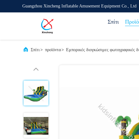
Guangzhou Xincheng Inflatable Amusement Equipment Co., Ltd
Σπίτι
Προϊό
Σπίτι
>
προϊόντα
>
Εμπορικές διογκώσιμες φωτογραφικές δ