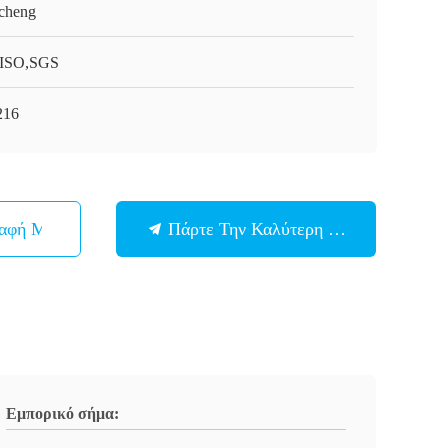
cheng
ISO,SGS
216
παφή Με
Πάρτε Την Καλύτερη Τιμή
Εμπορικό σήμα: