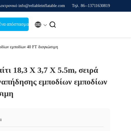
εκτρονικό info@reliableinflatable.com
Τηλ. 86--13711630819


ένα απόσπασμα
οδίων εμποδίων 40 FT διογκώσιμη
ίτι 18,3 X 3,7 X 5.5m, σειρά
απήδησης εμποδίων εμποδίων
σιμη
α