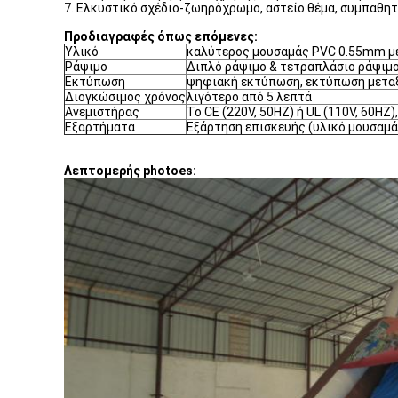
7.
Ελκυστικό σχέδιο-ζωηρόχρωμο, αστείο θέμα, συμπαθητικ
Προδιαγραφές όπως επόμενες:
Υλικό
καλύτερος μουσαμάς PVC 0.55mm με
Ράψιμο
Διπλό ράψιμο & τετραπλάσιο ράψιμ
Εκτύπωση
ψηφιακή εκτύπωση, εκτύπωση μεταξ
Διογκώσιμος χρόνος
λιγότερο από 5 λεπτά
Ανεμιστήρας
Το CE (220V, 50HZ) ή UL (110V, 60HZ
Εξαρτήματα
Εξάρτηση επισκευής (υλικό μουσαμά
Λεπτομερής photoes: