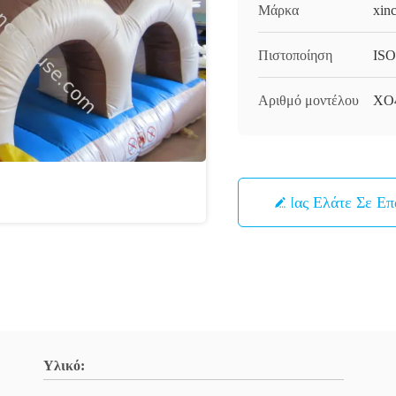
Μάρκα
xin
Πιστοποίηση
ISO
Αριθμό μοντέλου
XO
Μας Ελάτε Σε Ε
Υλικό: