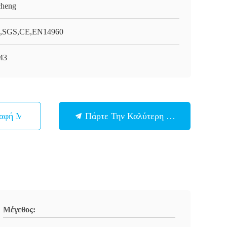
cheng
,SGS,CE,EN14960
43
παφή Με
Πάρτε Την Καλύτερη Τιμή
Μέγεθος: