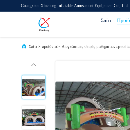
Guangzhou Xincheng Inflatable Amusement Equipment Co., Ltd
Σπίτι
Προϊό
Σπίτι
>
προϊόντα
>
Διογκώσιμες σειρές μαθημάτων εμποδί