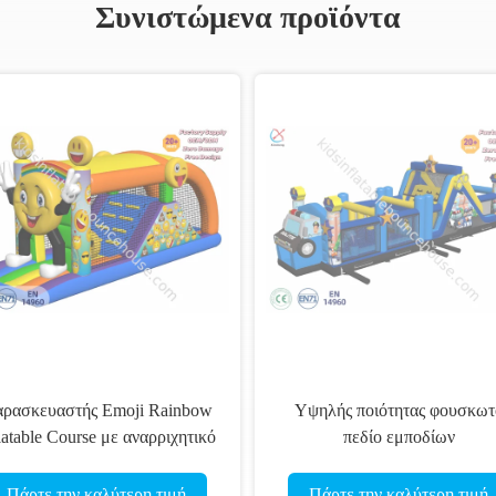
Συνιστώμενα προϊόντα
ρασκευαστής Emoji Rainbow
Υψηλής ποιότητας φουσκωτ
latable Course με αναρριχητικό
πεδίο εμποδίων
οίχο για δραστηριότητες πάρτι
αυτοκινητοκινητόδρομο
Πάρτε την καλύτερη τιμή
Πάρτε την καλύτερη τιμή