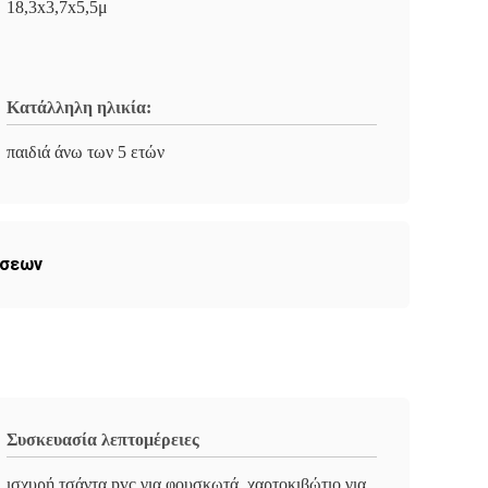
18,3x3,7x5,5μ
Κατάλληλη ηλικία:
παιδιά άνω των 5 ετών
έσεων
Συσκευασία λεπτομέρειες
ισχυρή τσάντα pvc για φουσκωτά, χαρτοκιβώτιο για