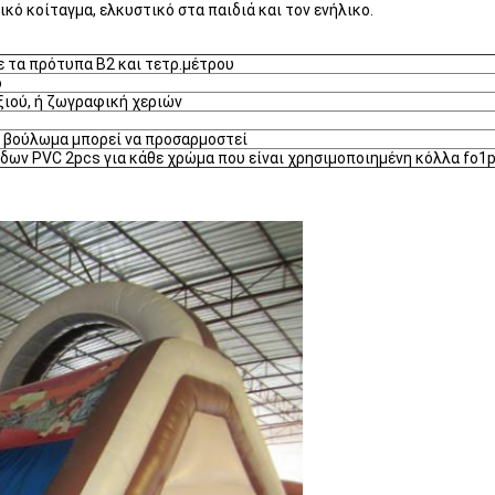
ό κοίταγμα, ελκυστικό στα παιδιά και τον ενήλικο.
 τα πρότυπα B2 και τετρ.μέτρου
ο
ιού, ή ζωγραφική χεριών
), βούλωμα μπορεί να προσαρμοστεί
δων PVC 2pcs για κάθε χρώμα που είναι χρησιμοποιημένη κόλλα fo1p