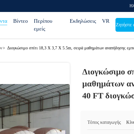
Ηλ
ντα
Βίντεο
Περίπου
Εκδηλώσεις
VR
Ζητήστε 
εμείς
ων
>
Διογκώσιμο σπίτι 18,3 X 3,7 X 5.5m, σειρά μαθημάτων αναπήδησης εμπ
Διογκώσιμο σπ
μαθημάτων αν
40 FT διογκώ
Τόπος καταγωγής
Κίν