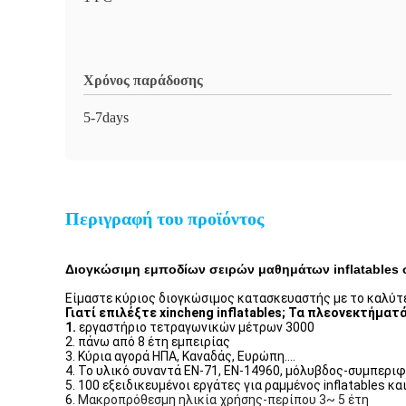
Χρόνος παράδοσης
5-7days
Περιγραφή του προϊόντος
Διογκώσιμη εμποδίων σειρών μαθημάτων inflatables
Είμαστε κύριος διογκώσιμος κατασκευαστής με το καλύτε
Γιατί επιλέξτε xincheng inflatables; Τα πλεονεκτήμα
1.
εργαστήριο τετραγωνικών μέτρων 3000
2. πάνω από 8 έτη εμπειρίας
3. Κύρια αγορά ΗΠΑ, Καναδάς, Ευρώπη….
4. Το υλικό συναντά EN-71, EN-14960, μόλυβδος-συμπεριφ
5. 100 εξειδικευμένοι εργάτες για ραμμένος inflatables κα
6.
Μακροπρόθεσμη ηλικία χρήσης-περίπου 3~ 5 έτη