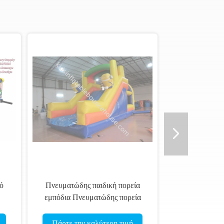
ό
Πνευματώδης παιδική πορεία
εμπόδια Πνευματώδης πορεία
εμπόδια Πλατόπεδο παιχνιδιών
Πνευματώδης πορεία εμπόδια
Πάρτε την καλύτερη τιμή