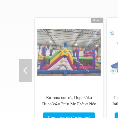
Βίντεο
Κατασκευαστής Πυροβόλο
Πα
Πυροβόλο Σπίτι Με Σλάιντ Νέο
Inf
Σχεδιασμό Πυροβόλο Κομπό
τ
Πάρτε την καλύτερη τιμή