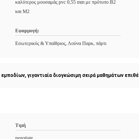
καλύτερος μουσαμάς pvc 0,55 mm με πρότυπο B2
και M2
Εφαρμογή:
Εσωτερικός & Υπαίθριος, Λούνα Παρκ, πάρτι
ν εμποδίων
,
γιγαντιαία διογκώσιμη σειρά μαθημάτων επιθ
Τιμή
negotiate