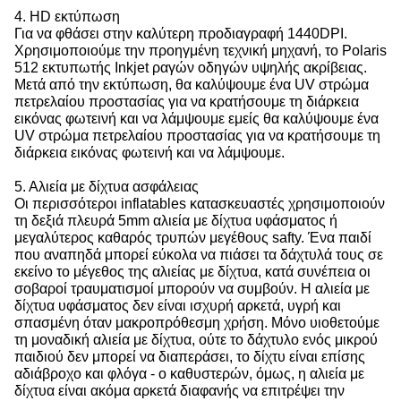
4. HD εκτύπωση
Για να φθάσει στην καλύτερη προδιαγραφή 1440DPI.
Χρησιμοποιούμε την προηγμένη τεχνική μηχανή, το Polaris
512 εκτυπωτής Inkjet ραγών οδηγών υψηλής ακρίβειας.
Μετά από την εκτύπωση, θα καλύψουμε ένα UV στρώμα
πετρελαίου προστασίας για να κρατήσουμε τη διάρκεια
εικόνας φωτεινή και να λάμψουμε εμείς θα καλύψουμε ένα
UV στρώμα πετρελαίου προστασίας για να κρατήσουμε τη
διάρκεια εικόνας φωτεινή και να λάμψουμε.
5. Αλιεία με δίχτυα ασφάλειας
Οι περισσότεροι inflatables κατασκευαστές χρησιμοποιούν
τη δεξιά πλευρά 5mm αλιεία με δίχτυα υφάσματος ή
μεγαλύτερος καθαρός τρυπών μεγέθους safty. Ένα παιδί
που αναπηδά μπορεί εύκολα να πιάσει τα δάχτυλά τους σε
εκείνο το μέγεθος της αλιείας με δίχτυα, κατά συνέπεια οι
σοβαροί τραυματισμοί μπορούν να συμβούν. Η αλιεία με
δίχτυα υφάσματος δεν είναι ισχυρή αρκετά, υγρή και
σπασμένη όταν μακροπρόθεσμη χρήση. Μόνο υιοθετούμε
τη μοναδική αλιεία με δίχτυα, ούτε το δάχτυλο ενός μικρού
παιδιού δεν μπορεί να διαπεράσει, το δίχτυ είναι επίσης
αδιάβροχο και φλόγα - ο καθυστερών, όμως, η αλιεία με
δίχτυα είναι ακόμα αρκετά διαφανής να επιτρέψει την