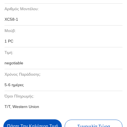
Αριθμός Μοντέλου:
XC58-1
Μούβ:
1 PC
Τιμή:
negotiable
Χρόνος Παράδοσης:
5-6 ημέρες
Όροι Πληρωμής:
T/T, Western Union
Πάρτε Την Καλύτερη Τιμή
Συνομιλία Τώρα