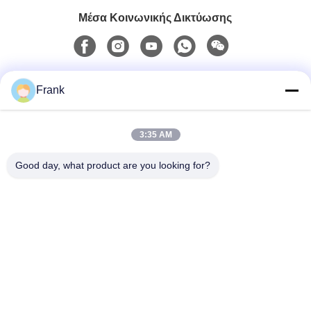
Μέσα Κοινωνικής Δικτύωσης
Γρήγορη επικοινωνία
Frank
Τηλ.
3:35 AM
0086-13711630819
Good day, what product are you looking for?
Ηλεκτρονικό Ταχυδρομείο
info@reliableinflatable.com
Διεύθυνση
Χωριό Liaocai, πόλη Zhongluotan, baiyun περιοχή,
Guangzhou, Κίνα