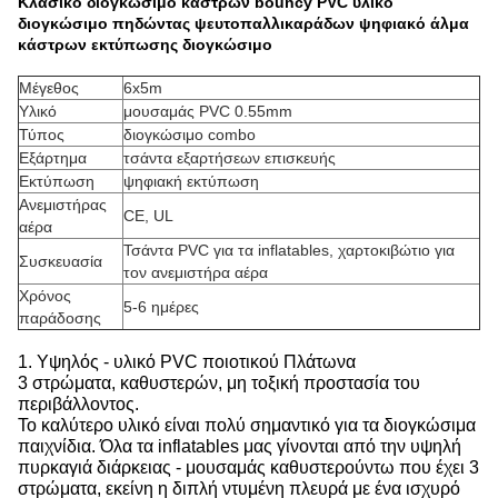
Κλασικό διογκώσιμο κάστρων bouncy PVC υλικό
διογκώσιμο πηδώντας ψευτοπαλλικαράδων ψηφιακό άλμα
κάστρων εκτύπωσης διογκώσιμο
Μέγεθος
6x5m
Υλικό
μουσαμάς PVC 0.55mm
Τύπος
διογκώσιμο combo
Εξάρτημα
τσάντα εξαρτήσεων επισκευής
Εκτύπωση
ψηφιακή εκτύπωση
Ανεμιστήρας
CE, UL
αέρα
Τσάντα PVC για τα inflatables, χαρτοκιβώτιο για
Συσκευασία
τον ανεμιστήρα αέρα
Χρόνος
5-6 ημέρες
παράδοσης
1. Υψηλός - υλικό PVC ποιοτικού Πλάτωνα
3 στρώματα, καθυστερών, μη τοξική προστασία του
περιβάλλοντος.
Το καλύτερο υλικό είναι πολύ σημαντικό για τα διογκώσιμα
παιχνίδια. Όλα τα inflatables μας γίνονται από την υψηλή
πυρκαγιά διάρκειας - μουσαμάς καθυστερούντω που έχει 3
στρώματα, εκείνη η διπλή ντυμένη πλευρά με ένα ισχυρό