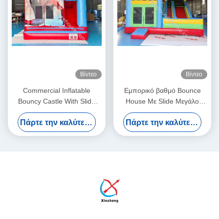
Βίντεο
Βίντεο
Commercial Inflatable
Εμπορικό βαθμό Bounce
Bouncy Castle With Slide
House Με Slide Μεγάλο
Spiderman Bouncy Castle
Bouncy Κάστρο φουσκωτό
Πάρτε την καλύτερη τιμή
Πάρτε την καλύτερη τιμή
For Sale
Combo