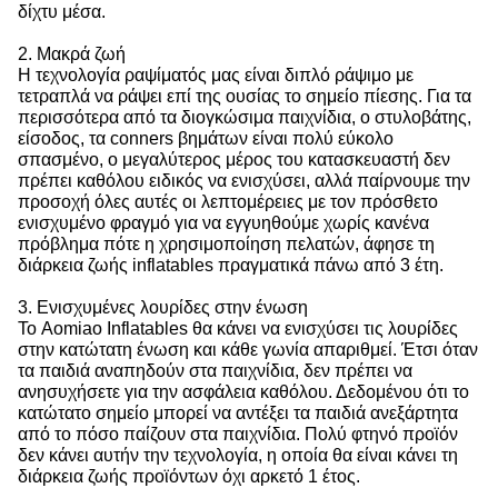
δίχτυ μέσα.
2. Μακρά ζωή
Η τεχνολογία ραψίματός μας είναι διπλό ράψιμο με
τετραπλά να ράψει επί της ουσίας το σημείο πίεσης. Για τα
περισσότερα από τα διογκώσιμα παιχνίδια, ο στυλοβάτης,
είσοδος, τα conners βημάτων είναι πολύ εύκολο
σπασμένο, ο μεγαλύτερος μέρος του κατασκευαστή δεν
πρέπει καθόλου ειδικός να ενισχύσει, αλλά παίρνουμε την
προσοχή όλες αυτές οι λεπτομέρειες με τον πρόσθετο
ενισχυμένο φραγμό για να εγγυηθούμε χωρίς κανένα
πρόβλημα πότε η χρησιμοποίηση πελατών, άφησε τη
διάρκεια ζωής inflatables πραγματικά πάνω από 3 έτη.
3. Ενισχυμένες λουρίδες στην ένωση
Το Aomiao Inflatables θα κάνει να ενισχύσει τις λουρίδες
στην κατώτατη ένωση και κάθε γωνία απαριθμεί. Έτσι όταν
τα παιδιά αναπηδούν στα παιχνίδια, δεν πρέπει να
ανησυχήσετε για την ασφάλεια καθόλου. Δεδομένου ότι το
κατώτατο σημείο μπορεί να αντέξει τα παιδιά ανεξάρτητα
από το πόσο παίζουν στα παιχνίδια. Πολύ φτηνό προϊόν
δεν κάνει αυτήν την τεχνολογία, η οποία θα είναι κάνει τη
διάρκεια ζωής προϊόντων όχι αρκετό 1 έτος.