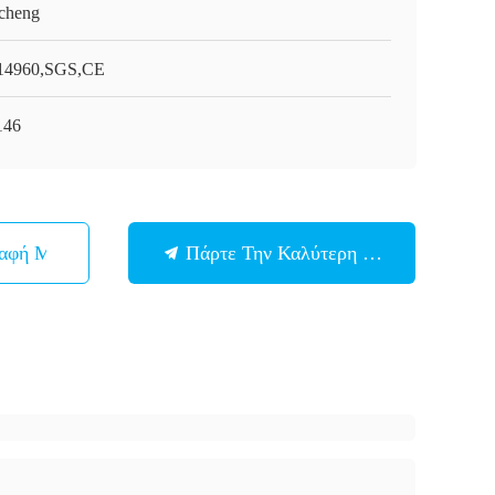
cheng
4960,SGS,CE
146
παφή Με
Πάρτε Την Καλύτερη Τιμή