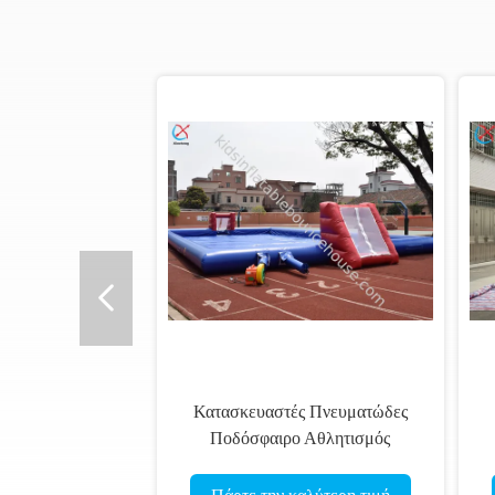
Κατασκευαστές Πνευματώδες
Ποδόσφαιρο Αθλητισμός
Κ
Πνευματώδες Παιχνίδι
Μακροπετάγματος
Τσ