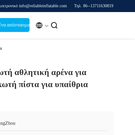
εκτρονικό info@reliableinflatable.com
Τηλ. 86--13711630819


ένα απόσπασμα
α
τή αθλητική αρένα για
ωτή πίστα για υπαίθρια
ngZhou