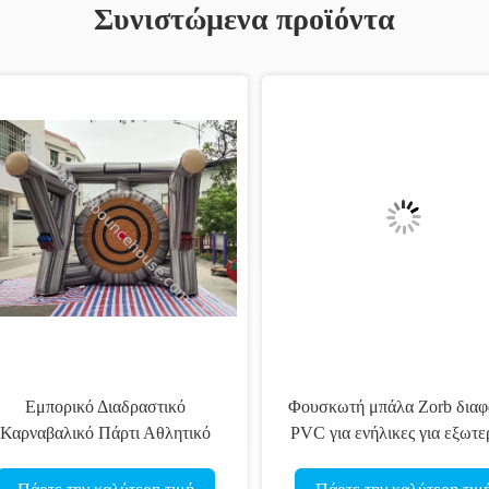
Συνιστώμενα προϊόντα
Εμπορικό Διαδραστικό
Φουσκωτή μπάλα Zorb διαφα
αρναβαλικό Πάρτι Αθλητικό
PVC για ενήλικες για εξωτερ
Στόχος Παιχνίδι Πέταγμα
χρήση
εκουριού Φουσκωτό Παιχνίδι