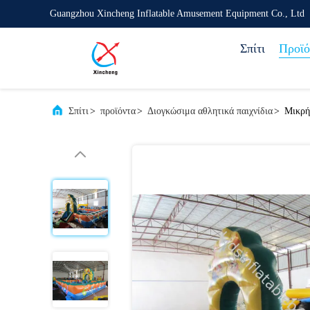
Guangzhou Xincheng Inflatable Amusement Equipment Co., Ltd
Σπίτι
Προϊό
Σπίτι
>
προϊόντα
>
Διογκώσιμα αθλητικά παιχνίδια
>
Μικρή