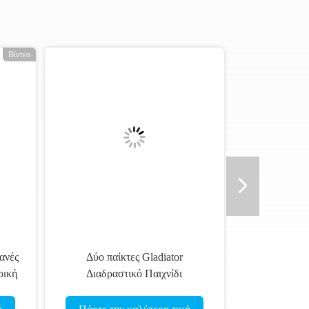
Βίντεο
νές
Δύο παίκτες Gladiator
ική
Διαδραστικό Παιχνίδι
Πνευματώδης Καρναβαλίδια
Παιχνίδια Πνευματώδης