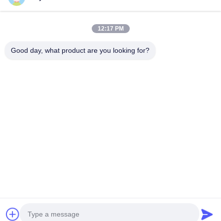
Τηλ.
12:17 PM
0086-13711630819
Good day, what product are you looking for?
Ηλεκτρονικό Ταχυδρομείο
info@reliableinflatable.com
Διεύθυνση
Χωριό Liaocai, πόλη Zhongluotan, baiyun περιοχή,
Guangzhou, Κίνα
Πολιτική Απορρήτου
|
Sitemap
Καλή ποιότητα της Κίνας Διογκώσιμο σπίτι αναπήδησης παιδιών
Προμηθευτής. Πνευματικά δικαιώματα © 2017-2026 Guangzhou
Xincheng Inflatable Amusement Equipment Co., Ltd .
Διατηρούνται όλα τα πνευματικά δικαιώματα.