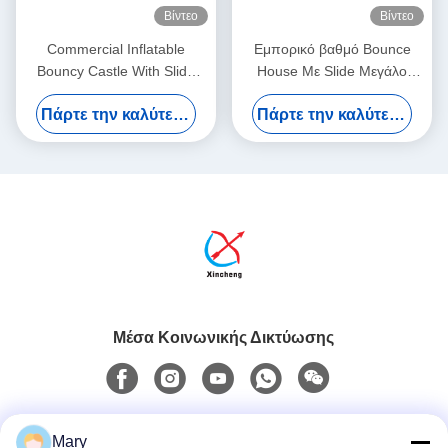
Βίντεο
Βίντεο
Commercial Inflatable
Εμπορικό βαθμό Bounce
Bouncy Castle With Slide
House Με Slide Μεγάλο
Spiderman Bouncy Castle
Bouncy Κάστρο φουσκωτό
Πάρτε την καλύτερη τιμή
Πάρτε την καλύτερη τιμή
For Sale
Combo
Μέσα Κοινωνικής Δικτύωσης
Γρήγορη επικοινωνία
Mary