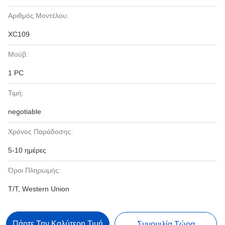
Αριθμός Μοντέλου:
XC109
Μούβ:
1 PC
Τιμή:
negotiable
Χρόνος Παράδοσης:
5-10 ημέρες
Όροι Πληρωμής:
T/T, Western Union
Πάρτε Την Καλύτερη Τιμή
Συνομιλία Τώρα