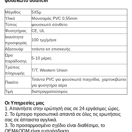
φουσκωτό bouncer
Μέγεθος
5Χ5μ
Υλικό
Μουσαμάς PVC 0,55mm
Τύπος
φουσκωτό σύνθετο
Φυσητήρας
CE, UL
Ικανότητα
100 τμχ/μήνα
προσφοράς
Αξεσουάρ
τσάντα κιτ επισκευής
Ωρα
5-10 μέρες
παράδοσης
Τρόπος
T/T, Western Union
πληρωμής
Τσάντα PVC για φουσκωτά παιχνίδια, χαρτοκιβώτιο
Πακέτο
για φυσητήρα αέρα
Τιμή
διαπραγματεύσιμος
Οι Υπηρεσίες μας
1. Απαντήστε στην ερώτησή σας σε 24 εργάσιμες ώρες.
2. Το έμπειρο προσωπικό απαντά σε όλες τις ερωτήσεις
σας σε άπταιστα αγγλικά.
3. Το προσαρμοσμένο σχέδιο είναι διαθέσιμο, το
OEM&ODM είναι ευπρόσδεκτο.