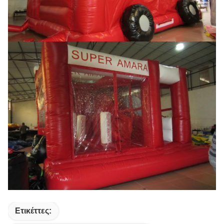
Ετικέττες: