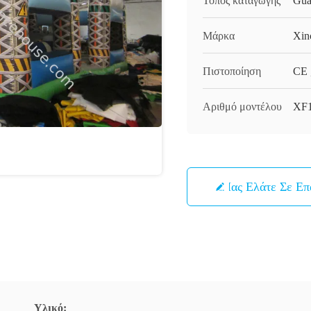
Τόπος καταγωγής
Gua
Μάρκα
Xin
Πιστοποίηση
CE 
Αριθμό μοντέλου
XF
Μας Ελάτε Σε Ε
Υλικό: