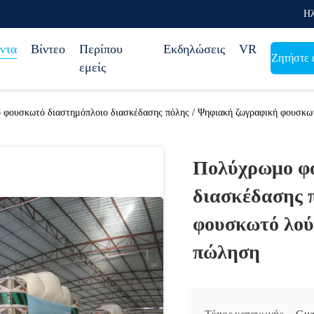
Ηλ
ντα
Βίντεο
Περίπου
Εκδηλώσεις
VR
Ζητήστε 
εμείς
φουσκωτό διαστημόπλοιο διασκέδασης πόλης / Ψηφιακή ζωγραφική φουσκωτ
Πολύχρωμο φο
διασκέδασης 
φουσκωτό λού
πώληση