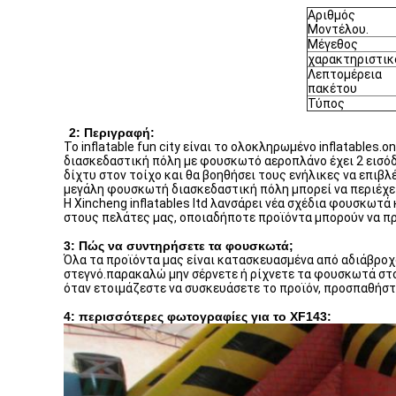
Αριθμός
Μοντέλου.
Μέγεθος
χαρακτηριστικ
Λεπτομέρεια
πακέτου
Τύπος
2: Περιγραφή:
Το inflatable fun city είναι το ολοκληρωμένο inflatable
διασκεδαστική πόλη με φουσκωτό αεροπλάνο έχει 2 εισόδ
δίχτυ στον τοίχο και θα βοηθήσει τους ενήλικες να επιβ
μεγάλη φουσκωτή διασκεδαστική πόλη μπορεί να περιέχει
Η Xincheng inflatables ltd λανσάρει νέα σχέδια φουσκω
στους πελάτες μας, οποιαδήποτε προϊόντα μπορούν να πρ
3: Πώς να συντηρήσετε τα φουσκωτά;
Όλα τα προϊόντα μας είναι κατασκευασμένα από αδιάβροχ
στεγνό.παρακαλώ μην σέρνετε ή ρίχνετε τα φουσκωτά στο
όταν ετοιμάζεστε να συσκευάσετε το προϊόν, προσπαθήστε
4: περισσότερες φωτογραφίες για το XF143: