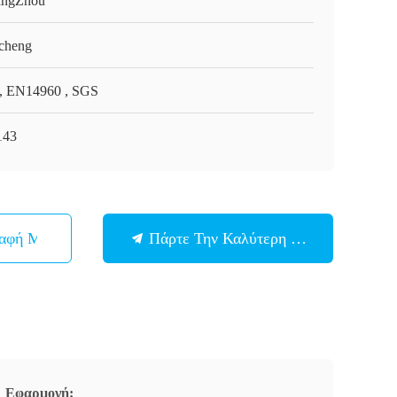
ngZhou
cheng
, EN14960 , SGS
143
παφή Με
Πάρτε Την Καλύτερη Τιμή
Εφαρμογή: