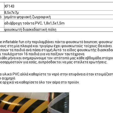
XF143
8,5x7x7μ
ό
γεμάτο ψηφιακή ζωγραφική
αδιάβροχη τσάντα PVC, 1,8x1,5x1,5m
φουσκωτή διασκεδαστική πόλη
s.one inflatable fun city περιλαμβάνει πάντα φουσκωτό bouncer, φου
ους στη μία πλευρά και τριγύρω έχει φουσκωτούς τοίχους.Θα κάνει 
λέπουν τα παιδιά ανά πάσα στιγμή.Αυτό το είδος φουσκωτής διασκεδα
 τουλάχιστον 16 παιδιά για να παίξουν ταυτόχρονα.
τά κάθε μήνα και ενημερώνουμε τον ιστότοπό μας κάθε εβδομάδα.στό
οσαρμοστούν για εσάς, ευπρόσδεκτοι να μας στείλετε ερωτήσεις.
ο υλικό PVC.αλλά καθαρίστε το νερό στην επιφάνεια όταν ετοιμάζεστ
 αιχμηρό.
 αρχικά να καθαρίσετε όλο τον αέρα στο προϊόν.