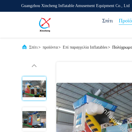
Guangzhou Xincheng Inflatable Amusement Equipment Co., Ltd
Σπίτι
Προϊό
Σπίτι
>
προϊόντα
>
Επί παραγγελία Inflatables
>
Πολύχρωμο 