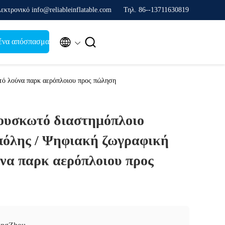
εκτρονικό info@reliableinflatable.com
Τηλ. 86--13711630819


ένα απόσπασμα
ό λούνα παρκ αερόπλοιου προς πώληση
υσκωτό διαστημόπλοιο
πόλης / Ψηφιακή ζωγραφική
να παρκ αερόπλοιου προς