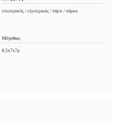
εσωτερικός / εξωτερικός / πάρτι / πάρκο
Μέγεθος:
8,5x7x7μ